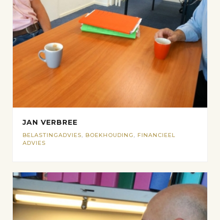
JAN VERBREE
BELASTINGADVIES
,
BOEKHOUDING
,
FINANCIEEL
ADVIES