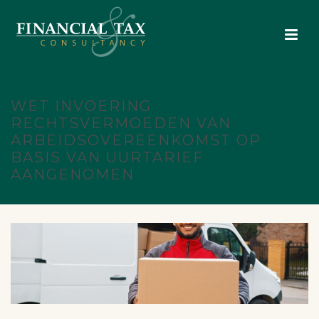
WET INVOERING
RECHTSVERMOEDEN VAN
ARBEIDSOVEREENKOMST OP
BASIS VAN UURTARIEF
AANGENOMEN