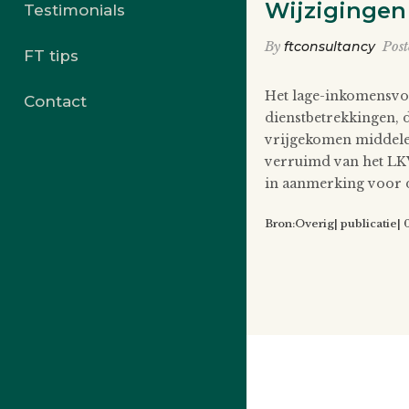
Wijzigingen
Testimonials
By
ftconsultancy
Pos
FT tips
Het lage-inkomensvoo
Contact
dienstbetrekkingen, d
vrijgekomen middelen
verruimd van het LK
in aanmerking voor d
Bron:Overig| publicatie|