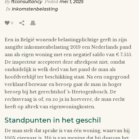
By
ftconsultancy
Posted
mei 1, 2025
In
Inkomstenbelasting
0
Een in België wonende belastingplichtige geeft in zijn
aangifte inkomstenbelasting 2019 een Nederlands pand
aan als eigen woning met een negatief saldo van € 7.555.
De inspecteur accepteert deze aftrekpost niet, omdat
onduidelijk is welk deel van het pand de man als
hoofdverblijf ter beschikking staat. Na een ongegrond
verklaard bezwaar en beroep gaat de man in hoger
beroep bij het gerechtshof 's-Hertogenbosch. De
rechtsvraag is of, en zo ja in hoeverre, de man recht
heeft op aftrek van eigenwoningkosten.
Standpunten in het geschil
De man stelt dat sprake is van één woning, waarvan hij
100% eigenaar is. Hij is van mening dat hij daarom het