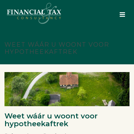
WEET WÁÁR U WOONT VOOR
HYPOTHEEKAFTREK
Weet wáár u woont voor
hypotheekaftrek