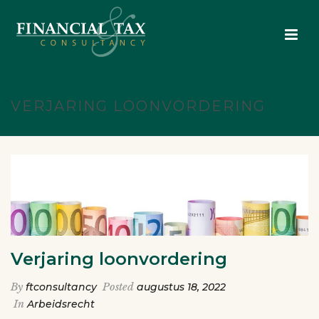
VERJARING LOONVORDERING
Verjaring loonvordering
By
ftconsultancy
Posted
augustus 18, 2022
In
Arbeidsrecht