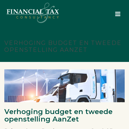
VERHOGING BUDGET EN TWEEDE
OPENSTELLING AANZET
Verhoging budget en tweede
openstelling AanZet