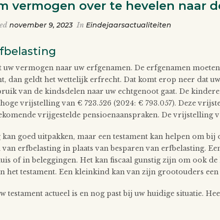
 vermogen over te hevelen naar de
ted
november 9, 2023
In
Eindejaarsactualiteiten
rfbelasting
at uw vermogen naar uw erfgenamen. De erfgenamen moeten o
t, dan geldt het wettelijk erfrecht. Dat komt erop neer dat 
bruik van de kindsdelen naar uw echtgenoot gaat. De kinder
hoge vrijstelling van € 723.526 (2024: € 793.057). Deze vri
komende vrijgestelde pensioenaanspraken. De vrijstelling voo
ng kan goed uitpakken, maar een testament kan helpen om bij
van erfbelasting in plaats van besparen van erfbelasting. Een
uis of in beleggingen. Het kan fiscaal gunstig zijn om ook d
n het testament. Een kleinkind kan van zijn grootouders een b
w testament actueel is en nog past bij uw huidige situatie. H