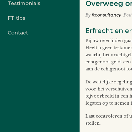
Overweeg om
Testimonials
By
ftconsultancy
Pos
FT tips
Erfrecht en e
Contact
Bij uw overlijden ga
Heeft u geen testamen
waarbij het vruchtge
echtgenoot geldt een 
aan de echtgenoot toe
De wettelijke regeli
voor het verschuiven 
bijvoorbeeld in een h
legaten op te nemen i
Laat controleren of u
stellen.