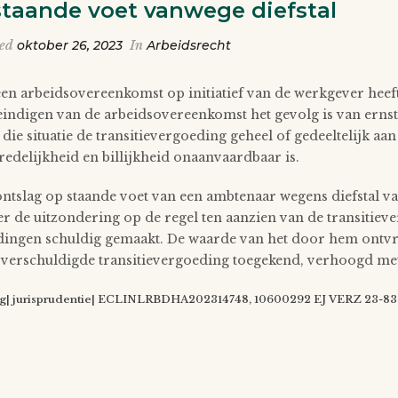
staande voet vanwege diefstal
ted
oktober 26, 2023
In
Arbeidsrecht
 een arbeidsovereenkomst op initiatief van de werkgever heef
t eindigen van de arbeidsovereenkomst het gevolg is van ern
die situatie de transitievergoeding geheel of gedeeltelijk a
edelijkheid en billijkheid onaanvaardbaar is.
ontslag op staande voet van een ambtenaar wegens diefstal va
er de uitzondering op de regel ten aanzien van de transitiev
ndingen schuldig gemaakt. De waarde van het door hem ontvr
 verschuldigde transitievergoeding toegekend, verhoogd met d
g| jurisprudentie| ECLINLRBDHA202314748, 10600292 EJ VERZ 23-83