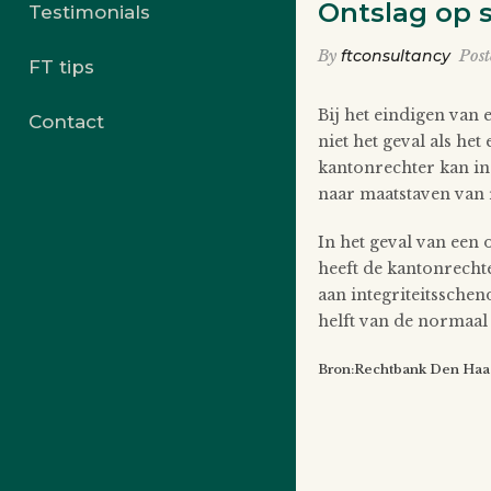
Ontslag op 
Testimonials
By
ftconsultancy
Pos
FT tips
Bij het eindigen van
Contact
niet het geval als he
kantonrechter kan in 
naar maatstaven van r
In het geval van een 
heeft de kantonrecht
aan integriteitssche
helft van de normaal
Bron:Rechtbank Den Haa