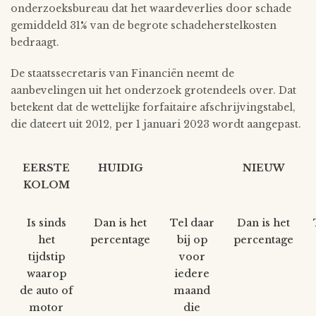
onderzoeksbureau dat het waardeverlies door schade
gemiddeld 31% van de begrote schadeherstelkosten
bedraagt.
De staatssecretaris van Financiën neemt de
aanbevelingen uit het onderzoek grotendeels over. Dat
betekent dat de wettelijke forfaitaire afschrijvingstabel,
die dateert uit 2012, per 1 januari 2023 wordt aangepast.
EERSTE
HUIDIG
NIEUW
KOLOM
Is sinds
Dan is het
Tel daar
Dan is het
het
percentage
bij op
percentage
tijdstip
voor
waarop
iedere
de auto of
maand
motor
die