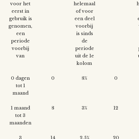
voor het
helemaal
eerst in
of voor
gebruik is
een deel
genomen,
voorbij
een
is sinds
periode
de
voorbij
periode
van
uit de 1e
kolom
0 dagen
0
8%
0
tot 1
maand
1 maand
8
3%
12
tot 3
maanden
3
14
2,5%
20