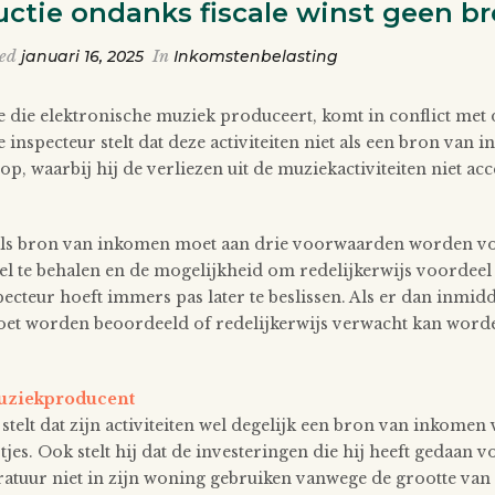
ctie ondanks fiscale winst geen b
ted
januari 16, 2025
In
Inkomstenbelasting
e die elektronische muziek produceert, komt in conflict met d
e inspecteur stelt dat deze activiteiten niet als een bron van
op, waarbij hij de verliezen uit de muziekactiviteiten niet acc
 als bron van inkomen moet aan drie voorwaarden worden vo
te behalen en de mogelijkheid om redelijkerwijs voordeel te 
pecteur hoeft immers pas later te beslissen. Als er dan inmidd
moet worden beoordeeld of redelijkerwijs verwacht kan worden
muziekproducent
elt dat zijn activiteiten wel degelijk een bron van inkomen 
rtjes. Ook stelt hij dat de investeringen die hij heeft gedaa
ratuur niet in zijn woning gebruiken vanwege de grootte van 