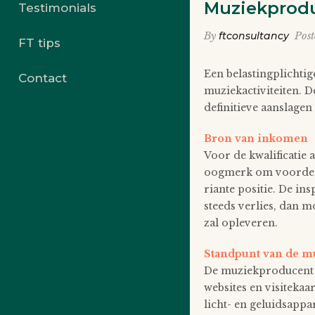
Muziekprodu
Testimonials
By
ftconsultancy
Pos
FT tips
Een belastingplichtig
Contact
muziekactiviteiten. D
definitieve aanslagen 
Bron van inkomen
Voor de kwalificatie
oogmerk om voordeel 
riante positie. De ins
steeds verlies, dan 
zal opleveren.
Standpunt van de 
De muziekproducent st
websites en visitekaa
licht- en geluidsappa