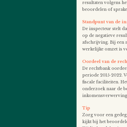
resultaten volgens he
beoordelen of sprake
Standpunt van de in
De inspecteur stelt 
op de negatieve result
afschrijving. Bij een
werkelijke omzet is ve
Oordeel van de rec
De rechtbank oordeelt
periode 2015-2022. V
fiscale faciliteiten
onderzoek naar de be
inkomensverwerving
Tip
Zorg voor een gedeg
kijkt bij het beoorde