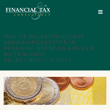
MAG DE BELASTINGDIENST
AANMANINGSKOSTEN IN
REKENING BRENGEN AAN EEN
BUITENLANDS
BELASTINGPLICHTIGE?