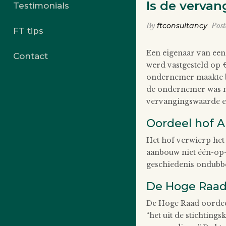
Is de vervan
Testimonials
By
ftconsultancy
Pos
FT tips
Een eigenaar van ee
Contact
werd vastgesteld op 
ondernemer maakte be
de ondernemer was no
vervangingswaarde ex
Oordeel hof A
Het hof verwierp het
aanbouw niet één-op-
geschiedenis ondubbe
De Hoge Raad
De Hoge Raad oordee
“het uit de stichtings