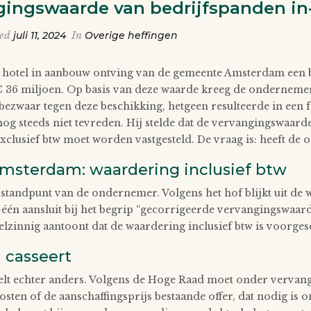
gingswaarde van bedrijfspanden in-
ted
juli 11, 2024
In
Overige heffingen
n hotel in aanbouw ontving van de gemeente Amsterdam een 
€ 36 miljoen. Op basis van deze waarde kreeg de onderneme
zwaar tegen deze beschikking, hetgeen resulteerde in een f
g steeds niet tevreden. Hij stelde dat de vervangingswaarde 
clusief btw moet worden vastgesteld. De vraag is: heeft de 
msterdam: waardering inclusief btw
 standpunt van de ondernemer. Volgens het hof blijkt uit de
één aansluit bij het begrip “gecorrigeerde vervangingswaard
lzinnig aantoont dat de waardering inclusief btw is voorge
 casseert
lt echter anders. Volgens de Hoge Raad moet onder vervan
kosten of de aanschaffingsprijs bestaande offer, dat nodig is o