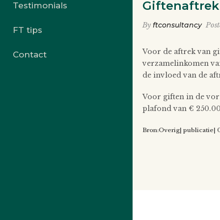
Giftenaftrek
Testimonials
By
ftconsultancy
Pos
FT tips
Voor de aftrek van gi
Contact
verzamelinkomen van 
de invloed van de af
Voor giften in de vor
plafond van € 250.00
Bron:Overig| publicatie|