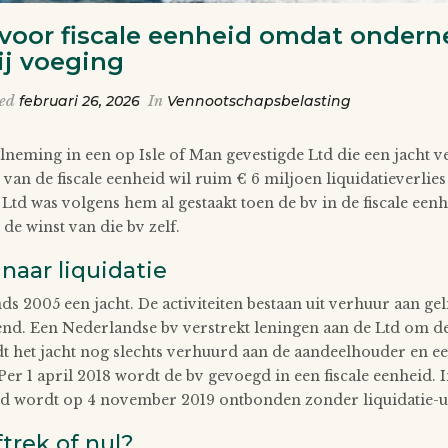
 voor fiscale eenheid omdat onder
ij voeging
ted
februari 26, 2026
In
Vennootschapsbelasting
lneming in een op Isle of Man gevestigde Ltd die een jacht v
n de fiscale eenheid wil ruim € 6 miljoen liquidatieverlies 
d was volgens hem al gestaakt toen de bv in de fiscale eenh
de winst van die bv zelf.
naar liquidatie
nds 2005 een jacht. De activiteiten bestaan uit verhuur aan ge
atend. Een Nederlandse bv verstrekt leningen aan de Ltd om d
dt het jacht nog slechts verhuurd aan de aandeelhouder en een
Per 1 april 2018 wordt de bv gevoegd in een fiscale eenheid.
d wordt op 4 november 2019 ontbonden zonder liquidatie-ui
trek of nul?