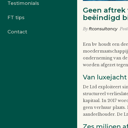
Testimonials
Geen aftrek
beëindigd b
FT tips
By
ftconsultancy
Pos
Contact
Een bv houdt een dee
moedermaatschappij va
onderneming van de Lt
worden afgezet tegen 
Van luxejacht 
De Ltd exploiteert si
structureel verliesl
kapitaal. In 2017 wor
geen verhuur plaats. 
aandeelhouder. De Lt
Zes miljoen af