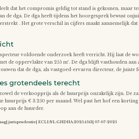
eelt dat het compromis geldig tot stand is gekomen, maar 
van de dga. De dga heeft tijdens het hoorgesprek bewust onj
strekt . Het grote verschil in cijfers maakt aannemelijk dat 
icht
inspecteur voldoende onderzoek heeft verricht. Hij laat de w
et de oppervlakte van 255 m². De dga blijft vasthouden aan z
ouwen dat de dga, als vastgoed-ervaren directeur, de juiste fe
es grotendeels terecht
 zowel de verkoopprijs als de huurprijs onzakelijk zijn. De 
jke huurprijs € 3.250 per maand. Wel past het hof een kortin
oop aan de huurder.
ag| jurisprudentie| ECLI:NL:GHDHA:2025:1513| 07-07-2025