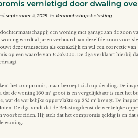
promis vernietigd door dwaling ov
ted
september 4, 2025
In
Vennootschapsbelasting
 dochtermaatschappij een woning met garage aan de zoon va
 woning wordt al jaren verhuurd aan dezelfde zoon voor sle
ouwt deze transacties als onzakelijk en wil een correctie va
s op een waarde van € 567.000. De dga verklaart hierbij dat 
edraagt.
rkent het compromis, maar beroept zich op dwaling. De inspe
 dat de woning 160 m² groot is en vergelijkbaar is met het 
 wat de werkelijke oppervlakte op 255 m² brengt. De inspect
loten. De dga vindt dat de Belastingdienst de werkelijke op
n voorbereiden. Hij stelt dat het compromis geldig is en d
de woning.