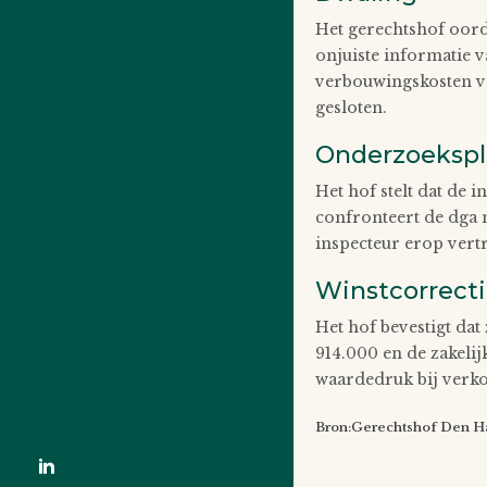
Het gerechtshof oord
onjuiste informatie 
verbouwingskosten ver
gesloten.
Onderzoekspl
Het hof stelt dat de 
confronteert de dga m
inspecteur erop vertr
Winstcorrecti
Het hof bevestigt dat
914.000 en de zakeli
waardedruk bij verk
Bron:Gerechtshof Den Ha