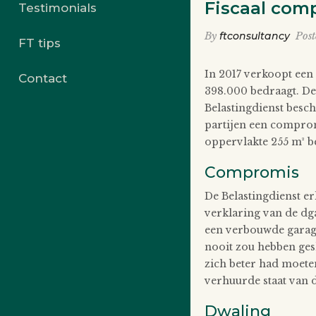
Fiscaal com
Testimonials
By
ftconsultancy
Pos
FT tips
In 2017 verkoopt een
Contact
398.000 bedraagt. De
Belastingdienst besch
partijen een compromi
oppervlakte 255 m² b
Compromis
De Belastingdienst e
verklaring van de dga
een verbouwde garage,
nooit zou hebben ges
zich beter had moete
verhuurde staat van 
Dwaling