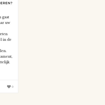
DEREN?
n gaat
ar uw
eten
l in de
len.
tament,
telijk
0