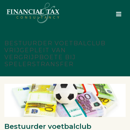
BESTUURDER VOETBALCLUB
VRIJGEPLEIT VAN
VERGRIJPBOETE BIJ
SPELERSTRANSFER
Bestuurder voetbalclub