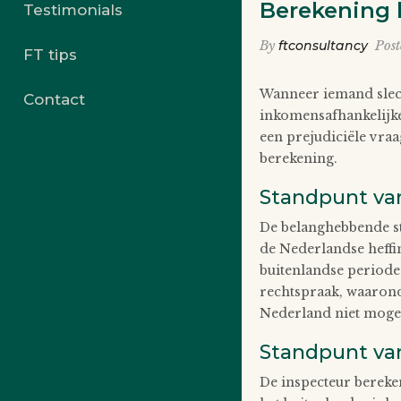
Berekening h
Testimonials
By
ftconsultancy
Pos
FT tips
Wanneer iemand slech
Contact
inkomensafhankelijke
een prejudiciële vra
berekening.
Standpunt va
De belanghebbende ste
de Nederlandse heffi
buitenlandse periode
rechtspraak, waarond
Nederland niet mogen
Standpunt va
De inspecteur bereke