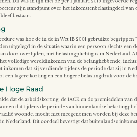
men. Dit was in lijn met de per 1 januari 2019 ingevoerde reg
specteur zijn standpunt over het inkomstenbelastingdeel van 
bleef bestaan.
ag
cedure was hoe de in de in Wet IB 2001 gebruikte begrippen 
 uitgelegd in de situatie waarin een persoon slechts een dee
dan door overlijden, niet belastingplichtig is in Nederland.
het volledige wereldinkomen van de belanghebbende, inclusie
et inkomen dat zij verdiende tijdens de periode dat zij in N
ot een lagere korting en een hogere belastingdruk voor de 
de Hoge Raad
de dat de arbeidskorting, de IACK en de premiedelen van d
komen dat tijdens de periode van binnenlandse belastingplic
razilië woonde, mocht niet meegenomen worden bij deze ber
 in Nederland. Dit oordeel bevestigt dat buitenlandse inkomst