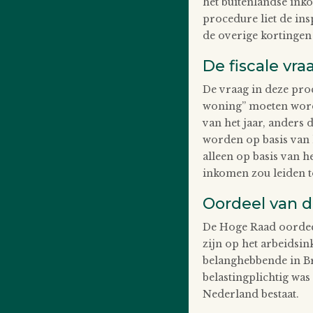
het buitenlandse inko
procedure liet de in
de overige kortingen 
De fiscale vra
De vraag in deze pro
woning” moeten worden
van het jaar, anders 
worden op basis van 
alleen op basis van h
inkomen zou leiden t
Oordeel van 
De Hoge Raad oordeel
zijn op het arbeidsin
belanghebbende in B
belastingplichtig was
Nederland bestaat.