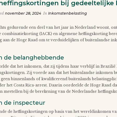
effingskortingen bij gedeeltelijke 
ted
november 28, 2024
In
Inkomstenbelasting
ts gedurende een deel van het jaar in Nederland woont, onts
 combinatiekorting (IACK) en algemene heffingskorting ber
ag aan de Hoge Raad om te verduidelijken of buitenlandse in
n de belanghebbende
lde dat het inkomen, dat zij tijdens haar verblijf in Brazili
ngskortingen. Zij voerde aan dat het buitenlandse inkomen bu
 geen binnenlands of kwalificerend buitenlands belastingpli
er het Costa Rica-arrest. Daarin oordeelde de Hoge Raad dat
 meetellen bij de berekening van de Nederlandse heffingsko
n de inspecteur
nde de heffingskortingen op basis van het wereldinkomen van