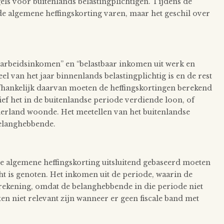
els voor buitenlands belastingplichtigen. Tijdens de
de algemene heffingskorting varen, maar het geschil over
“arbeidsinkomen” en “belastbaar inkomen uit werk en
l van het jaar binnenlands belastingplichtig is en de rest
 Afhankelijk daarvan moeten de heffingskortingen berekend
f het in de buitenlandse periode verdiende loon, of
ederland woonde. Het meetellen van het buitenlandse
belanghebbende.
e algemene heffingskorting uitsluitend gebaseerd moeten
ht is genoten. Het inkomen uit de periode, waarin de
ekening, omdat de belanghebbende in die periode niet
en niet relevant zijn wanneer er geen fiscale band met