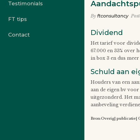
Aandachtspu
Testimonials
By
ftconsultancy
Pos
FT tips
Dividend
Contact
Het tarief voor divid
67.000 en 33% over h
in box 3 en dus meer 
Schuld aan ei
Houders van een aanm
aan de eigen bv voor
uitgezonderd. Het ma
aanbeveling verdiene
Bron:Overig| publicatie|