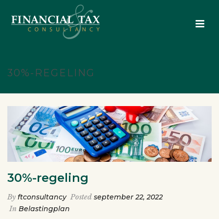
30%-REGELING
30%-regeling
By
ftconsultancy
Posted
september 22, 2022
In
Belastingplan